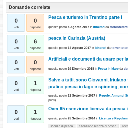
Domande correlate
Pesca e turismo in Trentino parte I
0
0
quesito posto
4 Agosto 2017
in
Itinerari
da
torrenteter
voti
risposte
pesca in Carinzia (Austria)
0
6
quesito posto
14 Agosto 2017
in
Itinerari
da
torrentete
voti
risposte
Artificiali e documenti da usare per l
0
0
quesito posto
19 Dicembre 2018
in
Pesca in Mare
da
da
voti
risposte
Salve a tutti, sono Giovanni, friulano
0
1
pratico pesca in lago e spinning, comp
voti
risposta
quesito posto
21 Settembre 2017
in
Regole, Annunci St
punti)
Over 65 esenzione licenza da pesca in
0
1
quesito posto
25 Settembre 2014
in
Licenza e Regolam
voti
risposta
licenza di pesca
esenzione licenza di pesca
lice