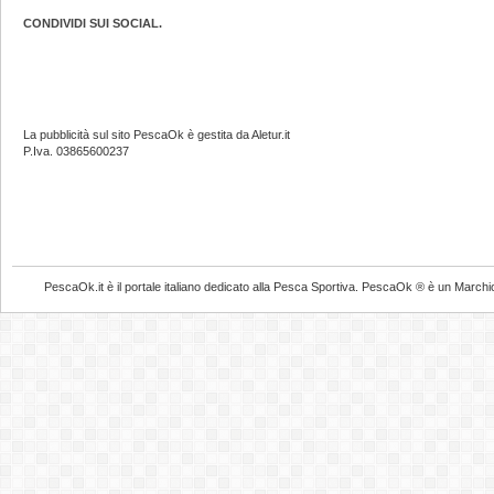
CONDIVIDI SUI SOCIAL.
La pubblicità sul sito PescaOk è gestita da Aletur.it
P.Iva. 03865600237
PescaOk.it è il portale italiano dedicato alla Pesca Sportiva. PescaOk ® è un Marchio Reg