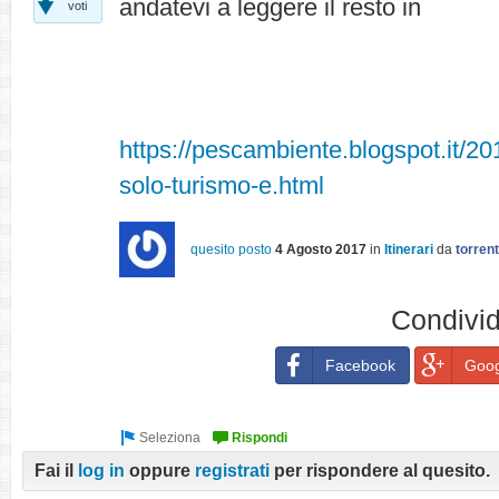
andatevi a leggere il resto in
voti
https://pescambiente.blogspot.it/20
solo-turismo-e.html
quesito posto
4 Agosto 2017
in
Itinerari
da
torren
Condivid
Facebook
Goog
Fai il
log in
oppure
registrati
per rispondere al quesito.