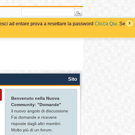
i ad entare prova a resettare la password
Clicca Qui.
Se
Sito
Benvenuto nella Nuova
Community: "Domande"
il nuovo angolo di discussione
Fai domande e ricevere
risposte dagli altri membri.
Molto più di un forum.