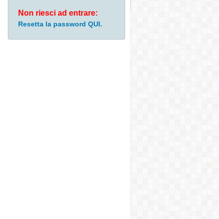
Non riesci ad entrare:
Resetta la password QUI.