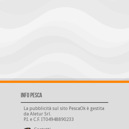
Info Pesca
La pubblicità sul sito PescaOk è gestita
da Aletur Srl.
P.I. e C.F. IT04948890233