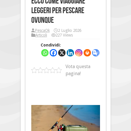
Ecco come viaggiare
leggeri per pescare
ovunque
PescaOk
2 Luglio 2026
Articoli
227 Views
Condividi:
Vota questa
pagina!