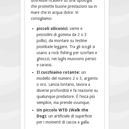
dovrebbe ricadere su una tipologia
che promette buone prestazioni sia in
mare che in acqua dolce. Vi
consigliamo:
piccoli siliconici:
vermi e
pesciolini di gomma da 2 o 3
pollici, da montare su testine
piombate leggere. Tra gli scogli si
usano a rock fishing per scorfani e
ghiozzi; nei laghi muovono persici
e carassi.
Il cucchiaino rotante:
un
modello del numero 2 o 3, argento
o oro. Lancia lontano, lavora a
diverse profondità e fa reazione su
qualunque predatore. È l’esca più
semplice, ma prende ovunque.
Un piccolo WTD (Walk the
Dog):
un artificiale di superficie
per i momenti di caccia a galla.